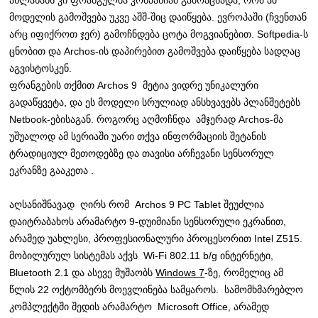
ახლახანს კი ფრანგულმა კომპანიამ გამოაცხადა, რომ ამ
მოდელის გამოშვება უკვე აშშ-შიც დაიწყება.
ევროპაში (ჩვენთან
არც იფიქროთ ჯერ) გამოჩნდება ცოტა მოგვიანებით. Softpedia-ს
ცნობით და Archos-ის დაპირებით გამოშვება დაიწყება სადღაც
აგვისტოსკენ.
ფრანგების თქმით Archos 9 მეტია ვიდრე უნიკალური
გადაწყვეტა, და ეს მოდელი სრულიად ანსხვავებს პლანშეტებს
Netbook-ებისაგან. როგორც აღმოჩნდა ამჯერად Archos-მა
უშუალოდ ამ სერიაში უარი თქვა ინფორმაციის შეტანის
ტრადიციულ მეთოდებზე და თავისი არჩევანი სენსორულ
ეკრანზე გააკეთა .
აღსანიშნავად ღირს რომ Archos 9 PC Tablet შეუძლია
დაიტრაბახოს არამარტო 9-დუიმიანი სენსორული ეკრანით,
არამედ უახლესი, პროფესიონალური პროცესორით Intel Z515.
მობილურულ სისტემას აქვს Wi-Fi 802.11 b/g ინტერნეტი,
Bluetooth 2.1 და ასევე მუშაობს
Windows 7
-ზე, რომელიც ამ
წლის 22 ოქტომბერს მოევლინება სამყაროს. სამომხმარებლო
კომპლექტში შედის არამარტო Microsoft Office, არამედ