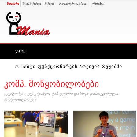
მთავარი
ჩვენ შესახებ
წესები
სოციალური გვერდი
კონტაქტი
Skip
Menu
to
content
⚠ ᲡᲐᲘᲢᲘ ᲤᲣᲜᲥᲪᲘᲝᲜᲘᲠᲔᲑᲡ ᲐᲠᲥᲘᲕᲘᲡ ᲠᲔᲟᲘᲛᲨᲘ
კომპ. მოწყობილობები
ლეპტოპები, დესკტოპები, ტაბლეტები და სხვა კომპიუტერული
მოწყობილობები