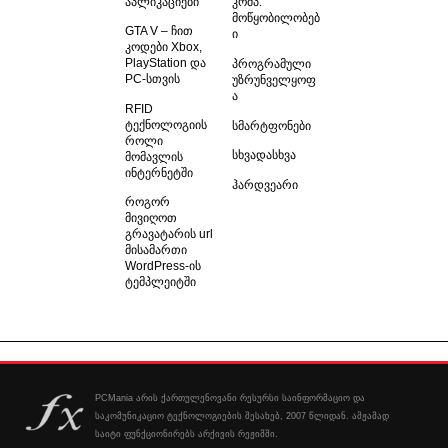
აპლიკაციები
კომპ.
მოწყობილობებ
GTA V – ჩით
ი
კოდები Xbox,
PlayStation და
პროგრამული
PC-სთვის
უზრუნველყოფ
ა
RFID
ტექნოლოგიის
სმარტფონები
როლი
სხვადასხვა
მომავლის
ინტერნეტში
ჰარდვეარი
როგორ
მივიღოთ
გრავატარის url
მისამართი
WordPress-ის
ტემპლეიტში
PCMania არის ქართულენოვანი რესურსი საინფორმაციო და
საკომუნიკაციო ტექნოლოგიების შესახებ, 2007 წლიდან. ამჟამად
საიტი ფუნქციონირებს არქივის რეჟიმში.