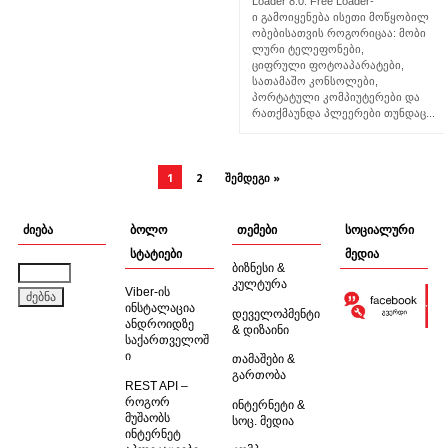
Loader 8.0. Free Loader-
ი გამოიყენება ისეთი მოწყობილ
ობებისათვის როგორიცაა: მობი
ლური ტელეფონები,
ციფრული ფოტოაპარატები,
სათამაშო კონსოლები,
პორტატული კომპიუტერები და
რათქმაუნდა პლეერები თუნდაც...
1
2
ᲨᲔᲛᲓᲔᲒᲘ »
ძიება
ბოლო
თემები
სოციალური
სტატიები
მედია
ბიზნესი &
ძებნა:
კულტურა
Viber-ის
ინსტალაცია
დეველოპმენტი
ანდროიდზე
& დიზაინი
საქართველოშ
ი
თამაშები &
გართობა
REST API –
როგორ
ინტერნეტი &
მუშაობს
სოც. მედია
ინტერნეტ