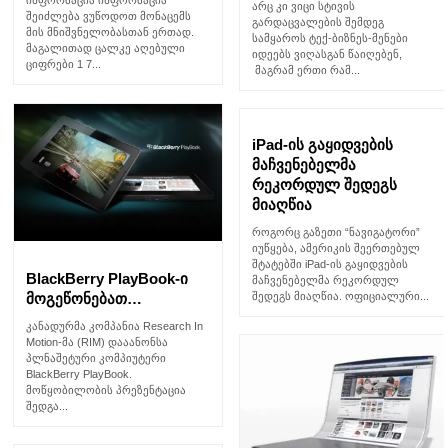
ინფორმაცია ინფორმაცია
არც კი ვიცი სტივის
შეიძლება ვუწოდოთ მონაცემს
გარდაცვალების შემდეგ
მის მნიშვნელობასთან ერთად.
სამყაროს ტექ-ბიზნეს-მენები
მაგალითად ცალკე აღებული
იდეებს ვიღასგან წაიღებენ,
ციფრები 1 7...
მაგრამ ერთი რამ...
iPad-ის გაყიდვების
მაჩვენებელმა
რეკორდულ შედეგს
მიაღწია
როგორც გაზეთი “ნავიგატორი”
იუწყება, ამერიკის შეერთებულ
შტატებში iPad-ის გაყიდვების
BlackBerry PlayBook-ი
მაჩვენებელმა რეკორდულ
მოგეწონებათ…
შედეგს მიაღწია. ოფიციალური...
კანადურმა კომპანია Research In
Motion-მა (RIM) დააანონსა
პლნაშეტური კომპიუტერი
BlackBerry PlayBook.
მოწყობილობის პრეზენტაცია
შედგა...