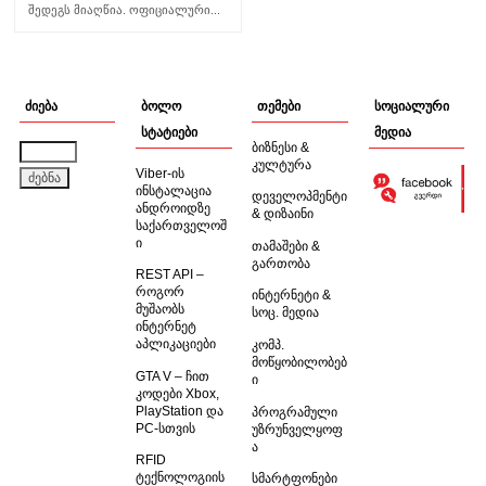
შედეგს მიაღწია. ოფიციალური...
ძიება
ბოლო
თემები
სოციალური
სტატიები
მედია
ბიზნესი &
ძებნა:
კულტურა
Viber-ის
ინსტალაცია
დეველოპმენტი
ანდროიდზე
& დიზაინი
საქართველოშ
ი
თამაშები &
გართობა
REST API –
როგორ
ინტერნეტი &
მუშაობს
სოც. მედია
ინტერნეტ
აპლიკაციები
კომპ.
მოწყობილობებ
GTA V – ჩით
ი
კოდები Xbox,
PlayStation და
პროგრამული
PC-სთვის
უზრუნველყოფ
ა
RFID
ტექნოლოგიის
სმარტფონები