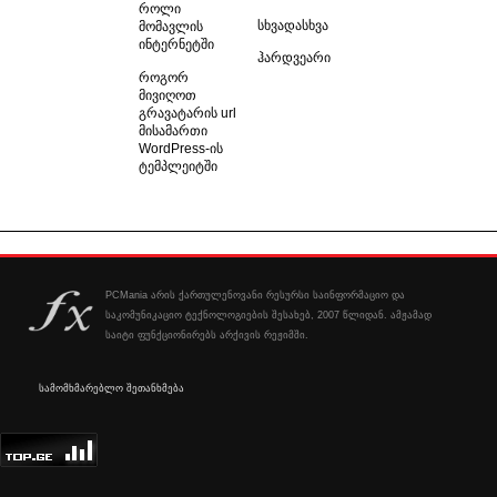
როლი
სხვადასხვა
მომავლის
ინტერნეტში
ჰარდვეარი
როგორ
მივიღოთ
გრავატარის url
მისამართი
WordPress-ის
ტემპლეიტში
PCMania არის ქართულენოვანი რესურსი საინფორმაციო და
საკომუნიკაციო ტექნოლოგიების შესახებ, 2007 წლიდან. ამჟამად
საიტი ფუნქციონირებს არქივის რეჟიმში.
სამომხმარებლო შეთანხმება