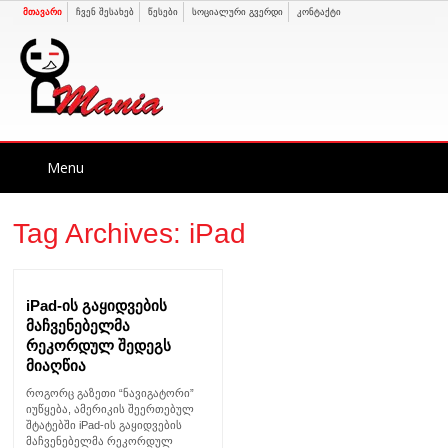
მთავარი
ჩვენ შესახებ
წესები
სოციალური გვერდი
კონტაქტი
Skip
Menu
to
content
Tag Archives:
iPad
iPad-ის გაყიდვების
მაჩვენებელმა
რეკორდულ შედეგს
მიაღწია
როგორც გაზეთი “ნავიგატორი”
იუწყება, ამერიკის შეერთებულ
შტატებში iPad-ის გაყიდვების
მაჩვენებელმა რეკორდულ