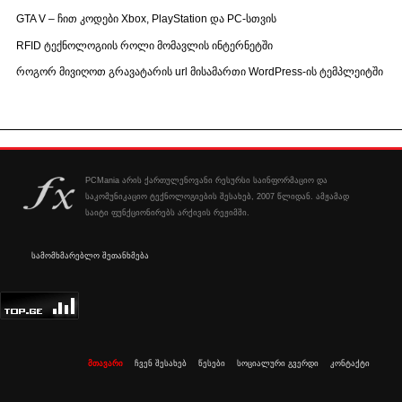
GTA V – ჩით კოდები Xbox, PlayStation და PC-სთვის
RFID ტექნოლოგიის როლი მომავლის ინტერნეტში
როგორ მივიღოთ გრავატარის url მისამართი WordPress-ის ტემპლეიტში
PCMania არის ქართულენოვანი რესურსი საინფორმაციო და
საკომუნიკაციო ტექნოლოგიების შესახებ, 2007 წლიდან. ამჟამად
საიტი ფუნქციონირებს არქივის რეჟიმში.
სამომხმარებლო შეთანხმება
მთავარი
ჩვენ შესახებ
წესები
სოციალური გვერდი
კონტაქტი