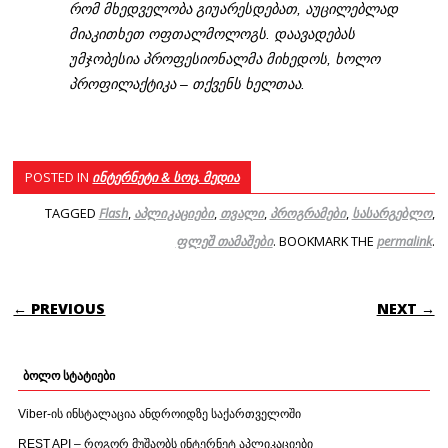
რომ მხედველობა გიუარესდებათ, აუცილებლად
მიაკითხეთ ოფთალმოლოგს. დაავადებას
უმჯობესია პროფესიონალმა მიხედოს, ხოლო
პროფილაქტიკა – თქვენს ხელთაა.
POSTED IN
ინტერნეტი & სოც. მედია
TAGGED
Flash
,
აპლიკაციები
,
თვალი
,
პროგრამები
,
სასარგებლო
,
ფლეშ თამაშები
. BOOKMARK THE
permalink
.
POST NAVIGATION
← PREVIOUS
NEXT →
ბოლო სტატიები
Viber-ის ინსტალაცია ანდროიდზე საქართველოში
REST API – როგორ მუშაობს ინტერნეტ აპლიკაციები