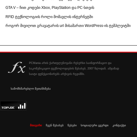
GTA V – ჩით კოდები Xbox, PlayStation და PC-სთვის
RFID ტექნოლოგიის როლი მომავლის ინტერნეტში
როგორ მივიღოთ გრავატარის url მისამართი WordPress-ის ტემპლეიტში
PCMania არის ქართულენოვანი რესურსი საინფორმაციო და
საკომუნიკაციო ტექნოლოგიების შესახებ, 2007 წლიდან. ამჟამად
საიტი ფუნქციონირებს არქივის რეჟიმში.
სამომხმარებლო შეთანხმება
მთავარი
ჩვენ შესახებ
წესები
სოციალური გვერდი
კონტაქტი