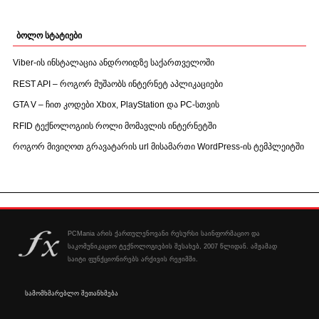
ბოლო სტატიები
Viber-ის ინსტალაცია ანდროიდზე საქართველოში
REST API – როგორ მუშაობს ინტერნეტ აპლიკაციები
GTA V – ჩით კოდები Xbox, PlayStation და PC-სთვის
RFID ტექნოლოგიის როლი მომავლის ინტერნეტში
როგორ მივიღოთ გრავატარის url მისამართი WordPress-ის ტემპლეიტში
PCMania არის ქართულენოვანი რესურსი საინფორმაციო და
საკომუნიკაციო ტექნოლოგიების შესახებ, 2007 წლიდან. ამჟამად
საიტი ფუნქციონირებს არქივის რეჟიმში.
სამომხმარებლო შეთანხმება