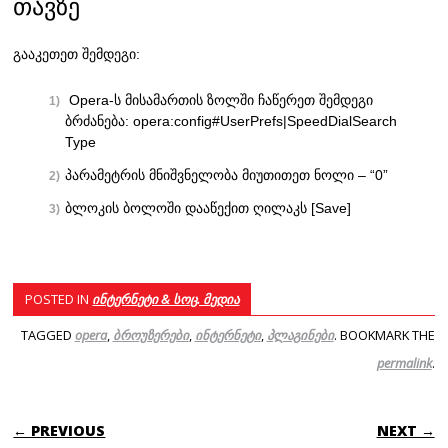
თავზე
გააკეთეთ შემდეგი:
Opera-ს მისამართის ზოლში ჩაწერეთ შემდეგი
ბრძანება: opera:config#UserPrefs|SpeedDialSearch
Type
პარამეტრის მნიშვნელობა მიუთითეთ ნოლი – “0”
ბლოკის ბოლოში დააწექით ღილაკს [Save]
POSTED IN
ინტერნეტი & სოც. მედია
TAGGED
opera
,
ბროუზერები
,
ინტერნეტი
,
პლაგინები
. BOOKMARK THE
permalink
.
POST NAVIGATION
← PREVIOUS
NEXT →