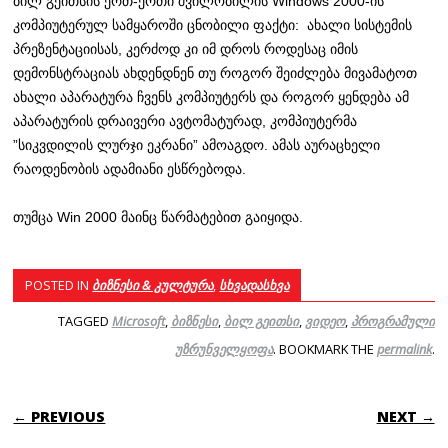
ბილ გეითსის ერთ-ერთი შვილობილის Windows 2000-ის
კომპიუტერულ სამყაროში ცნობილი ფაქტი: ახალი სისტემის
პრეზენტაციისას, კერძოდ კი იმ დროს როდესაც იმის
დემონსტრაციას ახდენდნენ თუ როგორ შეიძლება მივამატოთ
ახალი აპარატურა ჩვენს კომპიუტერს და როგორ ყენდება ამ
აპარატურის დრაივერი ავტომატურად, კომპიუტერმა
”სიკვდილის ლურჯი ეკრანი” ამოაგდო. ამას აურაცხელი
რაოდენობის ადამიანი ესწრებოდა.
თუმცა Win 2000 მაინც წარმატებით გაიყიდა.
POSTED IN
ბიზნესი & კულტურა
,
სხვადასხვა
TAGGED
Microsoft
,
ბიზნესი
,
ბილ გეითსი
,
ვიდეო
,
პროგრამული
უზრუნველყოფა
. BOOKMARK THE
permalink
.
POST NAVIGATION
← PREVIOUS
NEXT →