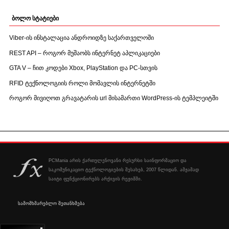
ბოლო სტატიები
Viber-ის ინსტალაცია ანდროიდზე საქართველოში
REST API – როგორ მუშაობს ინტერნეტ აპლიკაციები
GTA V – ჩით კოდები Xbox, PlayStation და PC-სთვის
RFID ტექნოლოგიის როლი მომავლის ინტერნეტში
როგორ მივიღოთ გრავატარის url მისამართი WordPress-ის ტემპლეიტში
PCMania არის ქართულენოვანი რესურსი საინფორმაციო და
საკომუნიკაციო ტექნოლოგიების შესახებ, 2007 წლიდან. ამჟამად
საიტი ფუნქციონირებს არქივის რეჟიმში.
სამომხმარებლო შეთანხმება