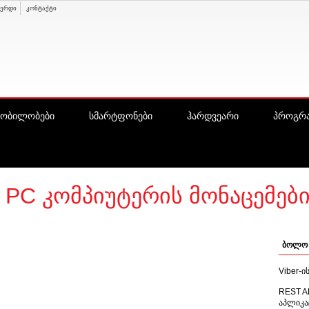
ვერდი
კონტაქტი
ყობილობები
სმარტფონები
ჰარდვეარი
პროგრა
PC კომპიუტერის მონაცემე
ბოლო 
Viber-
REST A
აპლიკა