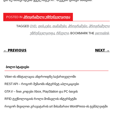
POSTED IN
პროგრამული უზრუნველყოფა
TAGGED
DVD
,
დისკები
,
თამაშები
,
პროგრამები
,
პროგრამული
უზრუნველყოფა
,
რჩეული
. BOOKMARK THE
permalink
.
POST NAVIGATION
← PREVIOUS
NEXT →
ბოლო სტატიები
Viber-ის ინსტალაცია ანდროიდზე საქართველოში
REST API – როგორ მუშაობს ინტერნეტ აპლიკაციები
GTA V – ჩით კოდები Xbox, PlayStation და PC-სთვის
RFID ტექნოლოგიის როლი მომავლის ინტერნეტში
როგორ მივიღოთ გრავატარის url მისამართი WordPress-ის ტემპლეიტში