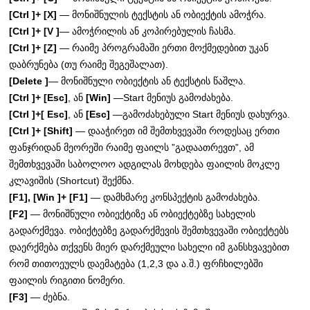
[Ctrl ]+ [X]
— მონიშნულის ტექსტის ან ობიექტის ამოჭრა.
[Ctrl ]+ [V ]
— ამოჭრილის ან კოპირებულის ჩასმა.
[Ctrl ]+ [Z]
— რაიმე პროგრამაში ერთი მოქმედებით უკან
დაბრუნება (თუ რაიმე შეგეშალათ).
[Delete ]
— მონიშნული ობიექტის ან ტექსტის წაშლა.
[Ctrl ]+ [Esc]
, ან
[Win]
—Start მენიუს გამოძახება.
[Ctrl ]+[ Esc]
, ან
[Esc]
—გამოძახებული Start მენიუს დახურვა.
[Ctrl ]+ [Shift]
— დააჭირეთ იმ შემთხვევაში როდესაც ერთი
ფანჯრიდან მეორეში რაიმე ფაილს ”გადაათრევთ”, ამ
შემთხვევაში საბოლოო ადგილას მოხდება ფაილის მოკლე
კლავიშის (Shortcut) შექმნა.
[F1], [Win ]+ [F1]
— დამხმარე კონსპექტის გამოძახება.
[F2]
— მონიშნული ობიექტიზე ან ობიექტებზე სახელის
გადარქმევა. ობიქტებზე გადარქმევის შემთხვევაში ობიექტებს
დაერქმება თქვენს მიერ დარქმეული სახელი იმ განსხვავებით
რომ თითოეულს დაემატება (1,2,3 და ა.შ.) ფრჩხილებში
ფაილის რიგითი ნომერი.
[F3]
— ძებნა.