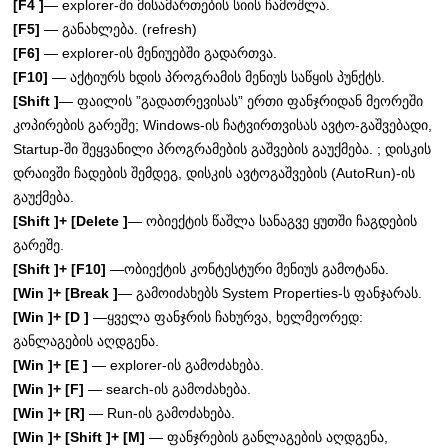
[F4 ]
— explorer-ში მისამართების სიის ჩამოშლა.
[F5]
— განახლება. (refresh)
[F6]
— explorer-ის მენიუებში გადართვა.
[F10]
— აქტიურს ხდის პროგრამის მენიუს საწყის პუნქტს.
[Shift ]
— ფაილის ”გადათრევისას” ერთი ფანჯრიდან მეორეში
კოპირების გარეშე; Windows-ის ჩატვირთვისას ავტო-გაშვებადი,
Startup-ში შეყვანილი პროგრამების გაშვების გაუქმება. ; დისკის
დრაივში ჩადების შემდეგ, დისკის ავტოგაშვების (AutoRun)-ის
გაუქმება.
[Shift ]+ [Delete ]
— ობიექტის წაშლა სანაგვე ყუთში ჩაგდების
გარეშე.
[Shift ]+ [F10]
—ობიექტის კონტესტური მენიუს გამოტანა.
[Win ]+ [Break ]
— გამოიძახებს System Properties-ს ფანჯარას.
[Win ]+ [D ]
—ყველა ფანჯრის ჩახურვა, ხელმეორედ:
განლაგების აღდგენა.
[Win ]+ [E ]
— explorer-ის გამოძახება.
[Win ]+ [F]
— search-ის გამოძახება.
[Win ]+ [R]
— Run-ის გამოძახება.
[Win ]+ [Shift ]+ [M]
— ფანჯრების განლაგების აღდგენა,