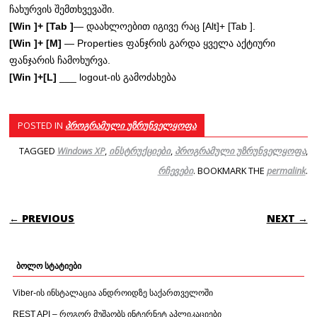
ჩახურვის შემთხვევაში.
[Win ]+ [Tab ]
— დაახლოებით იგივე რაც [Alt]+ [Tab ].
[Win ]+ [M]
— Properties ფანჯრის გარდა ყველა აქტიური
ფანჯარის ჩამოხურვა.
[Win ]+[L]
___ logout-ის გამოძახება
POSTED IN
პროგრამული უზრუნველყოფა
TAGGED
Windows XP
,
ინსტრუქციები
,
პროგრამული უზრუნველყოფა
,
რჩევები
. BOOKMARK THE
permalink
.
POST NAVIGATION
← PREVIOUS
NEXT →
ბოლო სტატიები
Viber-ის ინსტალაცია ანდროიდზე საქართველოში
REST API – როგორ მუშაობს ინტერნეტ აპლიკაციები