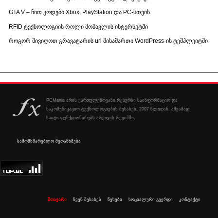
GTA V – ჩით კოდები Xbox, PlayStation და PC-სთვის
RFID ტექნოლოგიის როლი მომავლის ინტერნეტში
როგორ მივიღოთ გრავატარის url მისამართი WordPress-ის ტემპლეიტში
PCMania არის ქართულენოვანი რესურსი საინფორმაციო და
საკომუნიკაციო ტექნოლოგიების შესახებ, 2007 წლიდან. ამჟამად
საიტი ფუნქციონირებს არქივის რეჟიმში.
სამომხმარებლო შეთანხმება
მთავარი
ჩვენ შესახებ
წესები
სოციალური გვერდი
კონტაქტი