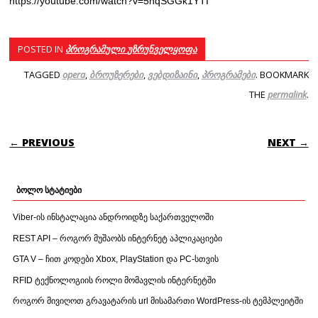
https://youtube.com/watch?v=5hqSGGk1YTI
POSTED IN
პროგრამული უზრუნველყოფა
TAGGED
opera
,
ბროუზერები
,
ვებდიზაინი
,
პროგრამები
. BOOKMARK
THE
permalink
.
POST NAVIGATION
← PREVIOUS
NEXT →
ბოლო სტატიები
Viber-ის ინსტალაცია ანდროიდზე საქართველოში
REST API – როგორ მუშაობს ინტერნეტ აპლიკაციები
GTA V – ჩით კოდები Xbox, PlayStation და PC-სთვის
RFID ტექნოლოგიის როლი მომავლის ინტერნეტში
როგორ მივიღოთ გრავატარის url მისამართი WordPress-ის ტემპლეიტში