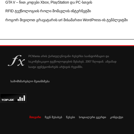
GTA V – ჩით კოდები Xbox, PlayStation და PC-სთვის
RFID ტექნოლოგიის როლი მომავლის ინტერნეტში
როგორ მივიღოთ გრავატარის url მისამართი WordPress-ის ტემპლეიტში
PCMania არის ქართულენოვანი რესურსი საინფორმაციო და
საკომუნიკაციო ტექნოლოგიების შესახებ, 2007 წლიდან. ამჟამად
საიტი ფუნქციონირებს არქივის რეჟიმში.
სამომხმარებლო შეთანხმება
მთავარი
ჩვენ შესახებ
წესები
სოციალური გვერდი
კონტაქტი