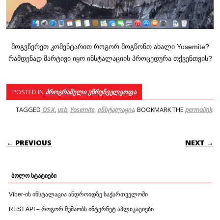
მოგვწერეთ კომენტარით როგორ მოგწონთ ახალი Yosemite?
რამდენად მარტივი იყო ინსტალაციის პროცედურა თქვენთვის?
POSTED IN
პროგრამული უზრუნველყოფა
TAGGED
OS X
,
usb
,
Yosemite
,
ინსტალაცია
. BOOKMARK THE
permalink
.
POST NAVIGATION
← PREVIOUS
NEXT →
ბოლო სტატიები
Viber-ის ინსტალაცია ანდროიდზე საქართველოში
REST API – როგორ მუშაობს ინტერნეტ აპლიკაციები