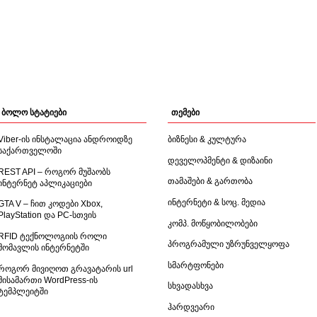
ბოლო სტატიები
თემები
Viber-ის ინსტალაცია ანდროიდზე
ბიზნესი & კულტურა
საქართველოში
დეველოპმენტი & დიზაინი
REST API – როგორ მუშაობს
თამაშები & გართობა
ინტერნეტ აპლიკაციები
ინტერნეტი & სოც. მედია
GTA V – ჩით კოდები Xbox,
PlayStation და PC-სთვის
კომპ. მოწყობილობები
RFID ტექნოლოგიის როლი
პროგრამული უზრუნველყოფა
მომავლის ინტერნეტში
სმარტფონები
როგორ მივიღოთ გრავატარის url
მისამართი WordPress-ის
სხვადასხვა
ტემპლეიტში
ჰარდვეარი