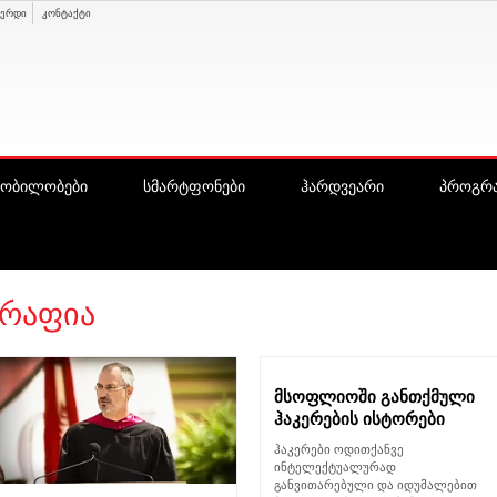
ვერდი
კონტაქტი
ყობილობები
სმარტფონები
ჰარდვეარი
პროგრა
რაფია
მსოფლიოში განთქმული
ჰაკერების ისტორები
ჰაკერები ოდითქანვე
ინტელექტუალურად
განვითარებული და იდუმალებით