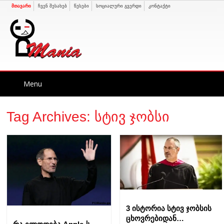
მთავარი
ჩვენ შესახებ
წესები
სოციალური გვერდი
კონტაქტი
Skip
Menu
to
content
Tag Archives:
სტივ ჯობსი
3 ისტორია სტივ ჯობსის
ცხოვრებიდან…