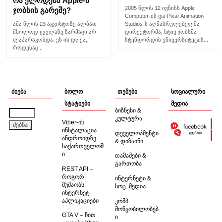
რა ელოდება Apple-ს
2005 წლის 12 ივნისს Apple
ჯობსის გარეშე?
Computer-ის და Pixar Animation
Studios-ს აღმასრულებელმა
ამა წლის 23 აგვისტოზე ალბათ
დირექტორმა, სტივ ჯობსმა
მხოლოდ ყველაზე ზარმაცი არ
სტენფორდის უნივერსიტეტის...
ლაპარაკობდა. ეს ის დღეა,
როდესაც...
ძიება
ბოლო
თემები
სოციალური
სტატიები
მედია
ბიზნესი &
ძებნა:
კულტურა
Viber-ის
ინსტალაცია
დეველოპმენტი
ანდროიდზე
& დიზაინი
საქართველოშ
ი
თამაშები &
გართობა
REST API –
როგორ
ინტერნეტი &
მუშაობს
სოც. მედია
ინტერნეტ
აპლიკაციები
კომპ.
მოწყობილობებ
GTA V – ჩით
ი