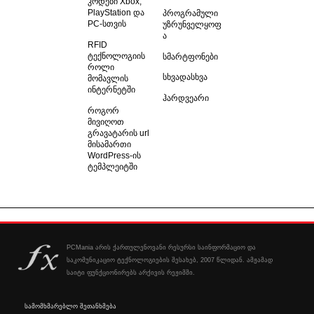
კოდები Xbox,
PlayStation და
პროგრამული
PC-სთვის
უზრუნველყოფ
ა
RFID
ტექნოლოგიის
სმარტფონები
როლი
სხვადასხვა
მომავლის
ინტერნეტში
ჰარდვეარი
როგორ
მივიღოთ
გრავატარის url
მისამართი
WordPress-ის
ტემპლეიტში
PCMania არის ქართულენოვანი რესურსი საინფორმაციო და
საკომუნიკაციო ტექნოლოგიების შესახებ, 2007 წლიდან. ამჟამად
საიტი ფუნქციონირებს არქივის რეჟიმში.
სამომხმარებლო შეთანხმება